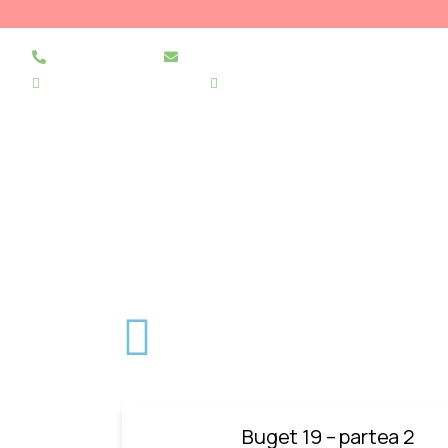
021 255 49 49
secretariat@urgentapantelimon.ro
@SpitalulPantelimon
@spitalulpantelimonbucuresti
ACA
Buget 19 – partea 2