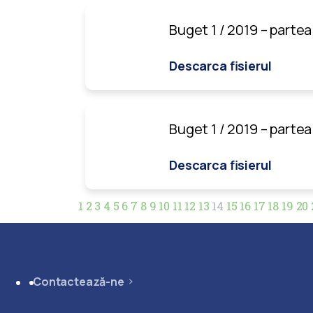
Buget 1 / 2019 – partea
Descarca fisierul
Buget 1 / 2019 – partea
Descarca fisierul
1
2
3
4
5
6
7
8
9
10
11
12
13
14
15
16
17
18
19
20
Contactează-ne