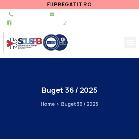
FIIPREGATIT.RO
021 255 49 49
secretariat@urgentapantelimon.ro
@SpitalulPantelimon
@spitalulpantelimonbucuresti
Buget
36
/
2025
Home
Buget 36 / 2025