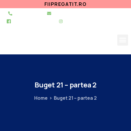
FIIPREGATIT.RO
021 255 49 49
secretariat@urgentapantelimon.ro
@SpitalulPantelimon
@spitalulpantelimonbucuresti
Buget
21
–
partea
2
Home
Buget 21 – partea 2