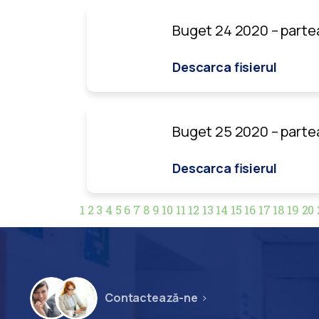
Buget 24 2020 – partea
Descarca fisierul
Buget 25 2020 – parte
Descarca fisierul
1
2
3
4
5
6
7
8
9
10
11
12
13
14
15
16
17
18
19
20
Contactează-ne