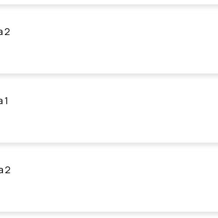
a 2
 1
a 2