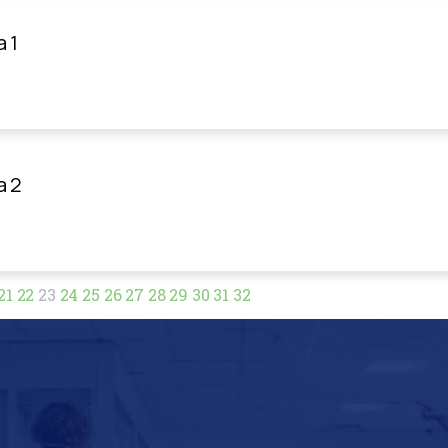
 1
a 2
21
22
23
24
25
26
27
28
29
30
31
32