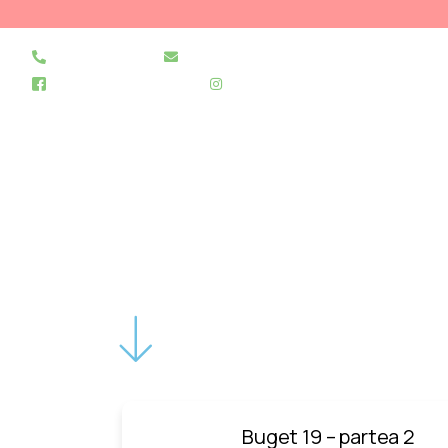
021 255 49 49
secretariat@urgentapantelimon.ro
@SpitalulPantelimon
@spitalulpantelimonbucuresti
Buget 19 – partea 2