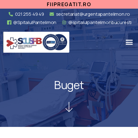
FIIPREGATIT.RO
021 255 49 49
secretariat@urgentapantelimon.ro
@SpitalulPantelimon
@spitalulpantelimonbucuresti
Buget