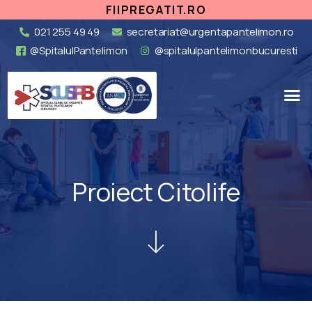
FIIPREGATIT.RO
021 255 49 49
secretariat@urgentapantelimon.ro
@SpitalulPantelimon
@spitalulpantelimonbucuresti
Proiect Citolife