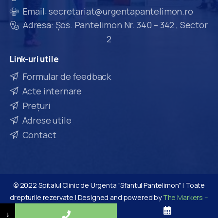
Email: secretariat@urgentapantelimon.ro
Adresa: Șos. Pantelimon Nr. 340 – 342 , Sector
2
Link-uri
utile
Formular de feedback
Acte internare
Prețuri
Adrese utile
Contact
© 2022 Spitalul Clinic de Urgenta "Sfantul Pantelimon" | Toate
drepturile rezervate | Designed and powered by
The Markers –
agentie de marketing online full service
↓