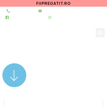
FIIPREGATIT.RO
021 255 49 49
secretariat@urgentapantelimon.ro
@SpitalulPantelimon
@spitalulpantelimonbucuresti
Anunturi 2018