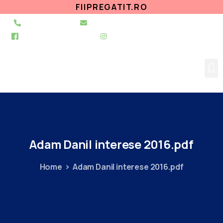
FIIPREGATIT.RO
021 255 49 49
secretariat@urgentapantelimon.ro
@SpitalulPantelimon
@spitalulpantelimonbucuresti
Adam
Danil
interese
2016.pdf
Home
Adam Danil interese 2016.pdf