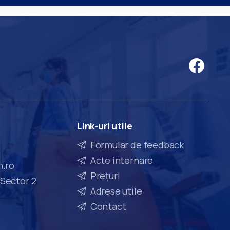
Link-uri
utile
Formular de feedback
Acte internare
n.ro
Prețuri
 Sector 2
Adrese utile
Contact