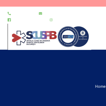
021 255 49 49
secretariat@urgentapantelimon.ro
@SpitalulPantelimon
@spitalulpantelimonbucuresti
Home