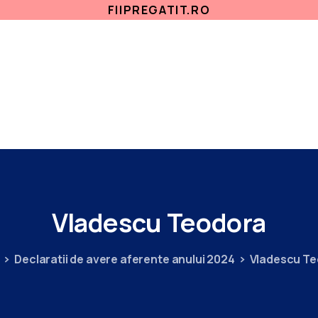
FIIPREGATIT.RO
ETICA, INTEGRITATE
ANTICORUPTIE
ACASA
SECTII MEDICALE
AMBULATORIU
IN
Vladescu
Teodora
Declaratii de avere aferente anului 2024
Vladescu T