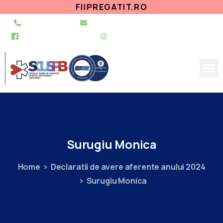
FIIPREGATIT.RO
021 255 49 49
secretariat@urgentapantelimon.ro
@SpitalulPantelimon
@spitalulpantelimonbucuresti
Surugiu
Monica
Home
Declaratii de avere aferente anului 2024
Surugiu Monica