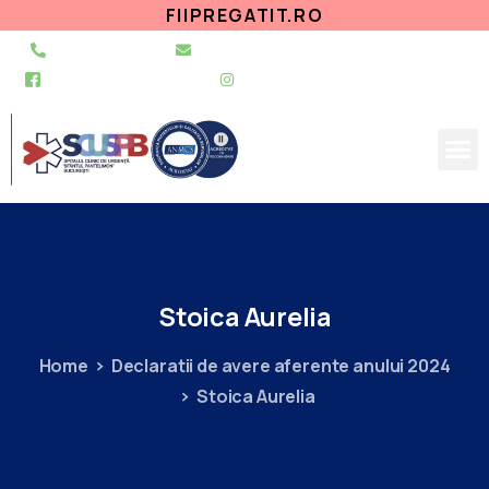
FIIPREGATIT.RO
021 255 49 49
secretariat@urgentapantelimon.ro
@SpitalulPantelimon
@spitalulpantelimonbucuresti
Stoica
Aurelia
Home
Declaratii de avere aferente anului 2024
Stoica Aurelia