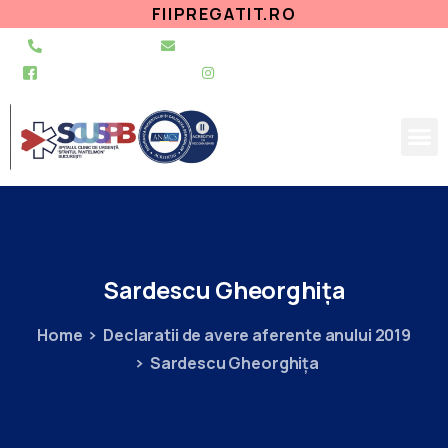
FIIPREGATIT.RO
021 255 49 49
secretariat@urgentapantelimon.ro
@SpitalulPantelimon
@spitalulpantelimonbucuresti
Sardescu
Gheorghiţa
Home
Declaratii de avere aferente anului 2019
Sardescu Gheorghiţa