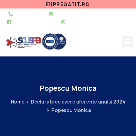
FIIPREGATIT.RO
021 255 49 49
secretariat@urgentapantelimon.ro
@SpitalulPantelimon
@spitalulpantelimonbucuresti
Popescu
Monica
Home
Declaratii de avere aferente anului 2024
Popescu Monica