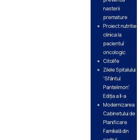
nasterii
premature
Proiect nutritie
clinica la
pacientul
oncologic
Citolife
Zilele Spitalului
“Sfântul
Pantelimon”
Ediţia a II-a
Modernizarea
Cabinetului de
Planificare
Familială din
cadrul