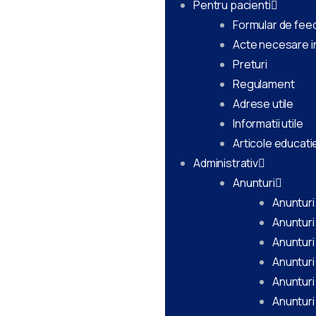
Pentru pacienti
Formular de fee
Acte necesare i
Preturi
Regulament
Adrese utile
Informatii utile
Articole educati
Administrativ
Anunturi
Anunturi
Anunturi
Anunturi
Anunturi
Anunturi
Anunturi