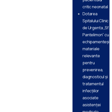
critic neonatal
Dotarea
Spitalului Clinic
de Urgenta „Sf.
Pantelimon” cu
echipamenteși
materiale
relevante
pentru
prevenirea,
diagnosticul și
tratamentul
infecțiilor
asociate
asistenței
medicale