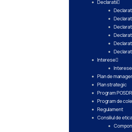
Declaratii
Declarat
Declarat
Declarat
Declarat
Declarat
Declarat
Interese
Interese
Plan de manage
Plan strategic
Program POSD
Program de col
Regulament
Consiliul de etic
Compon