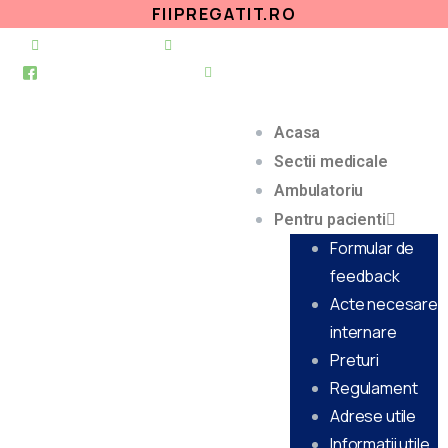
FIIPREGATIT.RO
021 255 49 49
secretariat@urgentapantelimon.ro
@SpitalulPantelimon
@spitalulpantelimonbucuresti
Acasa
Sectii medicale
Ambulatoriu
Pentru pacienti
Formular de
feedback
Acte necesare
internare
Preturi
Regulament
Adrese utile
Informatii utile