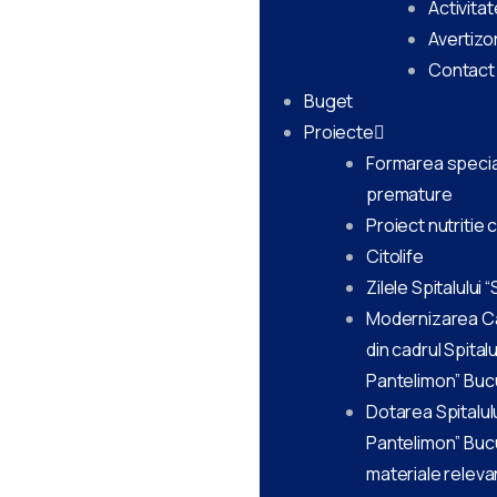
Activitat
Avertizor
Contact
Buget
Proiecte
Formarea special
premature
Proiect nutritie 
Citolife
Zilele Spitalului 
Modernizarea Cab
din cadrul Spitalu
Pantelimon” Buc
Dotarea Spitalulu
Pantelimon” Buc
materiale relev