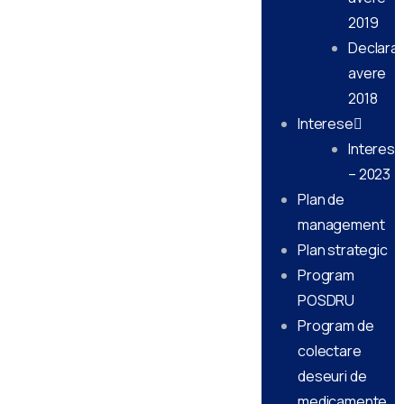
2019
Declarati
avere
2018
Interese
Interese
– 2023
Plan de
management
Plan strategic
Program
POSDRU
Program de
colectare
deseuri de
medicamente