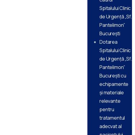
Spitalului Clinic
de Urgență „Sf.
Pantelimon”
București
Dotarea
Spitalului Clinic
de Urgență „Sf.
Pantelimon”
București cu
echipamente
și materiale
relevante
pentru
tratamentul
adecvat al
pacientului