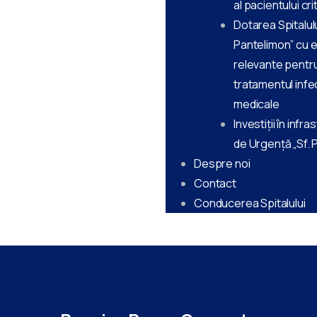
al pacientului cr
Dotarea Spitalulu
Pantelimon” cu 
relevante pentru
tratamentul infec
medicale
Investiții în infra
de Urgență „Sf. 
Despre noi
Contact
Conducerea Spitalului