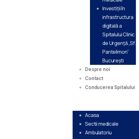
Investiții în
infrastructura
digitală a
Spitalului Clinic
de Urgență „Sf.
Pantelimon”
Bucureşti
Despre noi
Contact
Conducerea Spitalului
Acasa
Sectii medicale
Ambulatoriu