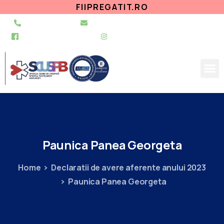
FIIPREGATIT.RO
021 255 49 49
secretariat@urgentapantelimon.ro
@SpitalulPantelimon
@spitalulpantelimonbucuresti
Paunica
Panea
Georgeta
Home
Declaratii de avere aferente anului 2023
Paunica Panea Georgeta