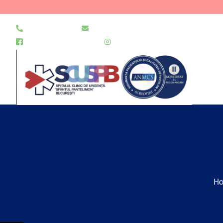
021 255 49 49
secretariat@urgentapantelimon.ro
@SpitalulPantelimon
@spitalulpantelimonbucuresti
H