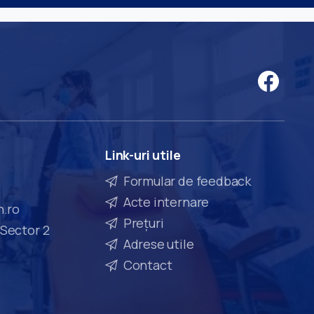
Link-uri
utile
Formular de feedback
Acte internare
n.ro
Prețuri
 Sector 2
Adrese utile
Contact