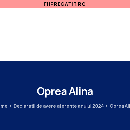
FIIPREGATIT.RO
ETICA, INTEGRITATE
ANTICORUPTIE
ACASA
SECTII MEDICALE
AMBULATORIU
IN
Oprea
Alina
ome
Declaratii de avere aferente anului 2024
Oprea Al