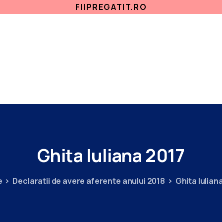
FIIPREGATIT.RO
ETICA, INTEGRITATE
ANTICORUPTIE
ACASA
SECTII MEDICALE
AMBULATORIU
IN
Ghita
Iuliana
2017
e
Declaratii de avere aferente anului 2018
Ghita Iulian