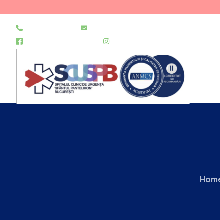
021 255 49 49
secretariat@urgentapantelimon.ro
@SpitalulPantelimon
@spitalulpantelimonbucuresti
Hom