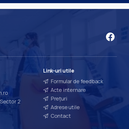
Link-uri
utile
Formular de feedback
Acte internare
n.ro
Prețuri
 Sector 2
Adrese utile
Contact