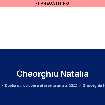
FIIPREGATIT.RO
ETICA, INTEGRITATE
ANTICORUPTIE
ACASA
SECTII MEDICALE
AMBULATORIU
IN
Gheorghiu
Natalia
Declaratii de avere aferente anului 2022
Gheorghiu N