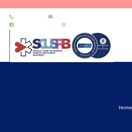
021 255 49 49
secretariat@urgentapantelimon.ro
@SpitalulPantelimon
@spitalulpantelimonbucuresti
Home