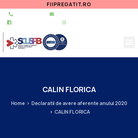
FIIPREGATIT.RO
021 255 49 49
secretariat@urgentapantelimon.ro
@SpitalulPantelimon
@spitalulpantelimonbucuresti
CALIN
FLORICA
Home
Declaratii de avere aferente anului 2020
CALIN FLORICA