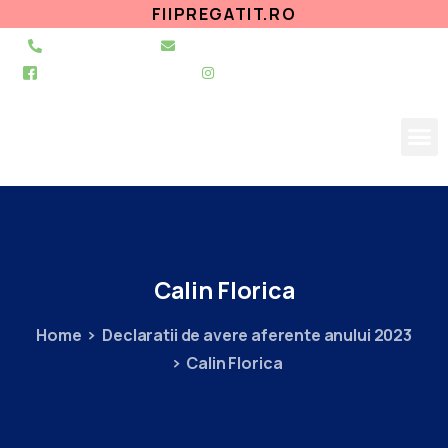
FIIPREGATIT.RO
021 255 49 49
secretariat@urgentapantelimon.ro
@SpitalulPantelimon
@spitalulpantelimonbucuresti
Calin
Florica
Home
Declaratii de avere aferente anului 2023
Calin Florica