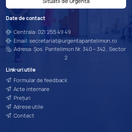
Situatii de Urgenta
Date
de
contact
Centrala: 021 255 49 49
Email: secretariat@urgentapantelimon.ro
Adresa: Șos. Pantelimon Nr. 340 – 342 , Sector
2
Link-uri
utile
Formular de feedback
Acte internare
Prețuri
Adrese utile
Contact