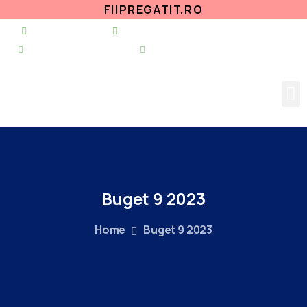
FIIPREGATIT.RO
021 255 49 49
secretariat@urgentapantelimon.ro
@SpitalulPantelimon
@spitalulpantelimonbucuresti
Buget
9
2023
Home
Buget 9 2023