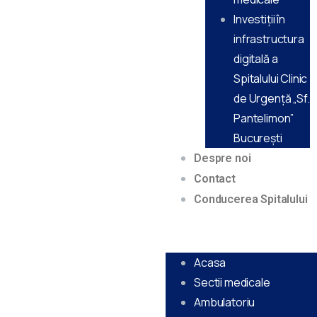
Investiții în
infrastructura
digitală a
Spitalului Clinic
de Urgență „Sf.
Pantelimon”
Bucureşti
Despre noi
Contact
Conducerea Spitalului
Acasa
Sectii medicale
Ambulatoriu