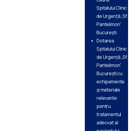
Spitalului Clinic
de Urgență „Sf.
Pantelimon”
București
Dotarea
Spitalului Clinic
de Urgență „Sf.
Pantelimon”
București cu
echipamente
și materiale
relevante
pentru
tratamentul
adecvat al
pacientului