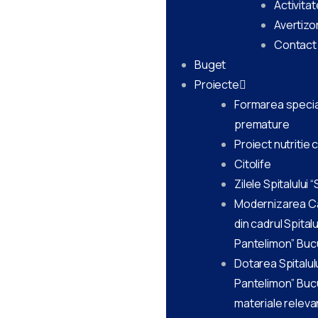
Activitat
Avertizor
Contact
Buget
Proiecte
Formarea special
premature
Proiect nutritie 
Citolife
Zilele Spitalului 
Modernizarea Cab
din cadrul Spitalu
Pantelimon” Buc
Dotarea Spitalulu
Pantelimon” Buc
materiale relev