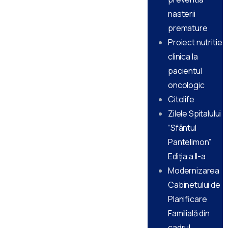
nasterii
premature
Proiect nutritie
clinica la
pacientul
oncologic
Citolife
Zilele Spitalului
“Sfântul
Pantelimon”
Ediţia a II-a
Modernizarea
Cabinetului de
Planificare
Familială din
cadrul