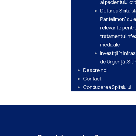
al pacientului cr
Dotarea Spitalulu
Pantelimon” cu 
relevante pentru
tratamentul infec
medicale
Investiții în infra
de Urgență „Sf. 
Despre noi
Contact
Conducerea Spitalului