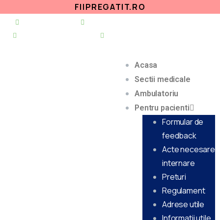
FIIPREGATIT.RO
021 255 49 49
secretariat@urgentapantelimon.ro
@SpitalulPantelimon
@spitalulpantelimonbucuresti
Acasa
Sectii medicale
Ambulatoriu
Pentru pacienti
Formular de
feedback
Acte necesare
internare
Preturi
Regulament
Adrese utile
Informatii utile