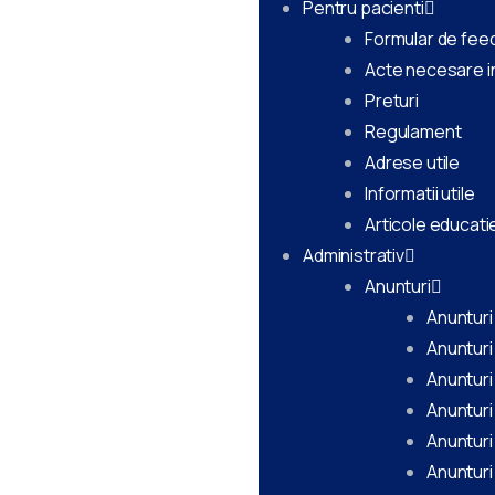
Pentru pacienti
Formular de fee
Acte necesare i
Preturi
Regulament
Adrese utile
Informatii utile
Articole educati
Administrativ
Anunturi
Anunturi
Anunturi
Anunturi
Anunturi
Anunturi
Anunturi