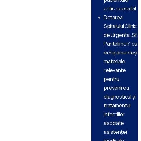
critic neonatal
Dotarea
Spitalului Clinic
de Urgenta „Sf.
Pantelimon” cu
echipamenteși
materiale
relevante
pentru
prevenirea,
diagnosticul și
tratamentul
infecțiilor
asociate
asistenței
medicale