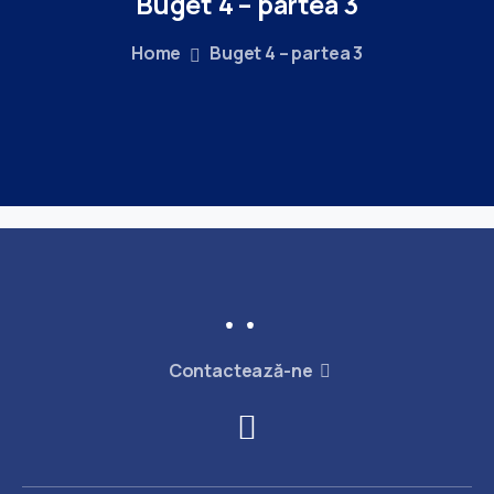
Buget
4
–
partea
3
Home
Buget 4 – partea 3
Contactează-ne