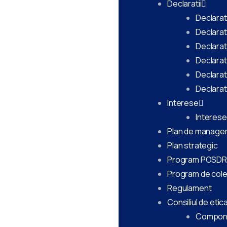
Declaratii
Declarat
Declarat
Declarat
Declarat
Declarat
Declarat
Interese
Interese
Plan de manage
Plan strategic
Program POSD
Program de col
Regulament
Consiliul de etic
Compon