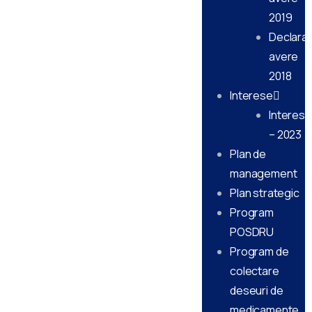
2019
Declarati
avere
2018
Interese
Interese
– 2023
Plan de
management
Plan strategic
Program
POSDRU
Program de
colectare
deseuri de
medicamente