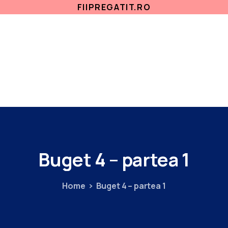
FIIPREGATIT.RO
ETICA, INTEGRITATE
ANTICORUPTIE
ACASA
SECTII MEDICALE
AMBULATORIU
IN
Buget
4
–
partea
1
Home
Buget 4 – partea 1