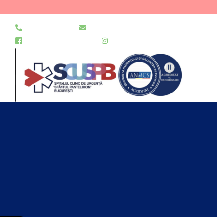
021 255 49 49
secretariat@urgentapantelimon.ro
@SpitalulPantelimon
@spitalulpantelimonbucuresti