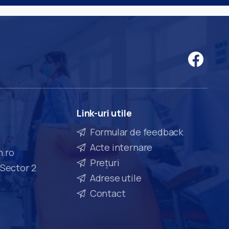
Link-uri
utile
Formular de feedback
Acte internare
n.ro
Prețuri
 Sector 2
Adrese utile
Contact