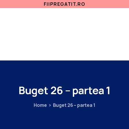
FIIPREGATIT.RO
ETICA, INTEGRITATE
ANTICORUPTIE
ACASA
SECTII MEDICALE
AMBULATORIU
IN
Buget
26
–
partea
1
Home
Buget 26 – partea 1