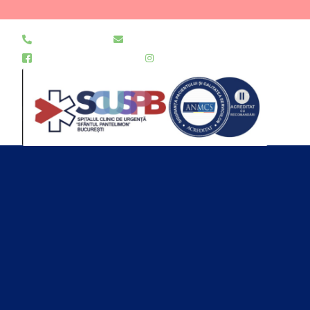
021 255 49 49
secretariat@urgentapantelimon.ro
@SpitalulPantelimon
@spitalulpantelimonbucuresti