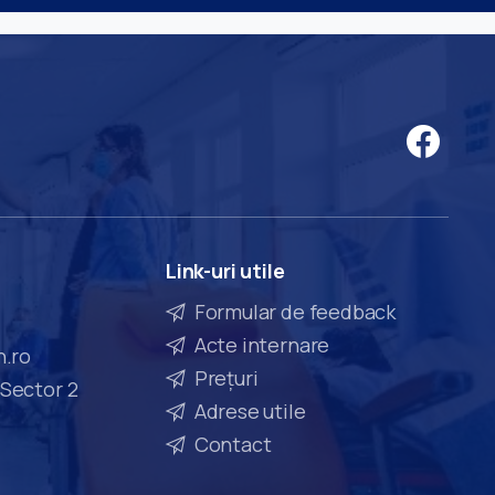
Link-uri
utile
Formular de feedback
Acte internare
n.ro
Prețuri
 Sector 2
Adrese utile
Contact