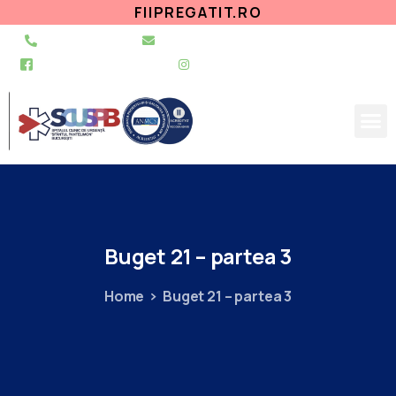
FIIPREGATIT.RO
021 255 49 49
secretariat@urgentapantelimon.ro
@SpitalulPantelimon
@spitalulpantelimonbucuresti
Buget
21
–
partea
3
Home
Buget 21 – partea 3