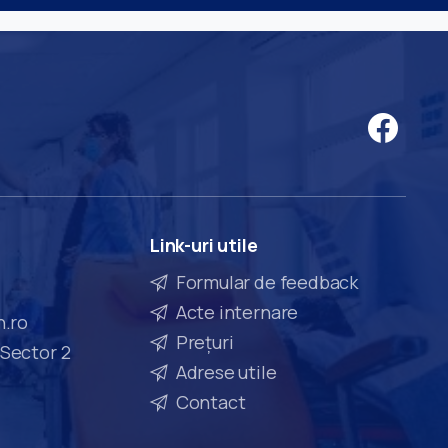
Link-uri
utile
Formular de feedback
Acte internare
n.ro
Prețuri
 Sector 2
Adrese utile
Contact