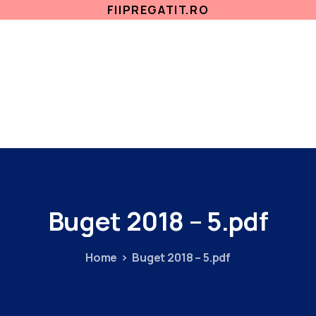
FIIPREGATIT.RO
ETICA, INTEGRITATE
ANTICORUPTIE
ACASA
SECTII MEDICALE
AMBULATORIU
IN
Buget
2018
–
5.pdf
Home
Buget 2018 – 5.pdf