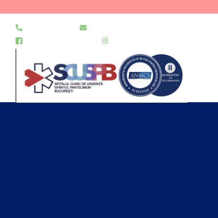
021 255 49 49
secretariat@urgentapantelimon.ro
@SpitalulPantelimon
@spitalulpantelimonbucuresti