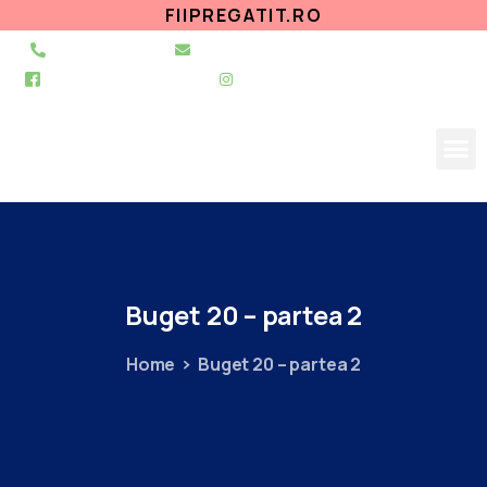
FIIPREGATIT.RO
021 255 49 49
secretariat@urgentapantelimon.ro
@SpitalulPantelimon
@spitalulpantelimonbucuresti
Buget
20
–
partea
2
Home
Buget 20 – partea 2