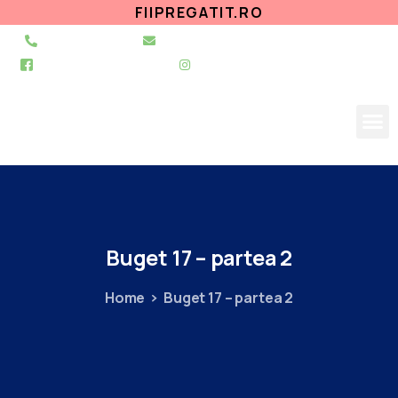
FIIPREGATIT.RO
021 255 49 49
secretariat@urgentapantelimon.ro
@SpitalulPantelimon
@spitalulpantelimonbucuresti
Buget
17
–
partea
2
Home
Buget 17 – partea 2