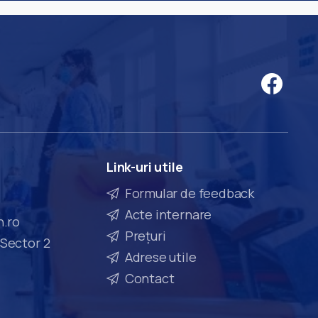
Link-uri
utile
Formular de feedback
Acte internare
n.ro
Prețuri
 Sector 2
Adrese utile
Contact