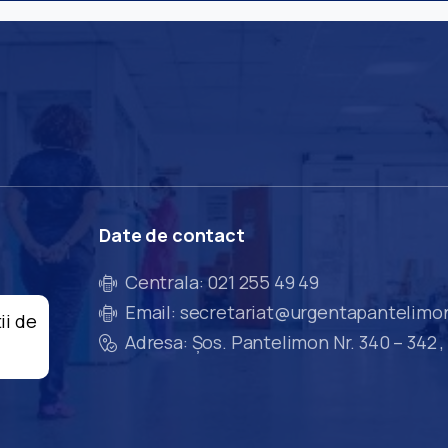
Date
de
contact
Centrala: 021 255 49 49
Email: secretariat@urgentapantelimo
ii de
Adresa: Șos. Pantelimon Nr. 340 – 342 ,