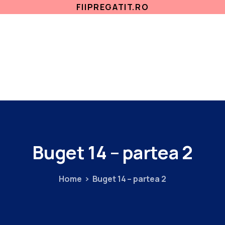
FIIPREGATIT.RO
ETICA, INTEGRITATE
ANTICORUPTIE
ACASA
SECTII MEDICALE
AMBULATORIU
IN
Buget
14
–
partea
2
Home
Buget 14 – partea 2