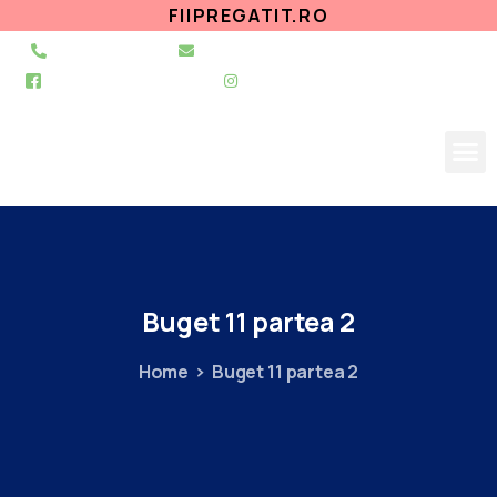
FIIPREGATIT.RO
021 255 49 49
secretariat@urgentapantelimon.ro
@SpitalulPantelimon
@spitalulpantelimonbucuresti
Buget
11
partea
2
Home
Buget 11 partea 2