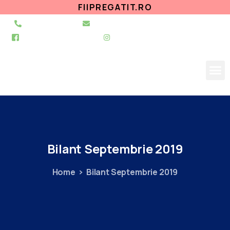
FIIPREGATIT.RO
021 255 49 49
secretariat@urgentapantelimon.ro
@SpitalulPantelimon
@spitalulpantelimonbucuresti
Bilant
Septembrie
2019
Home
Bilant Septembrie 2019