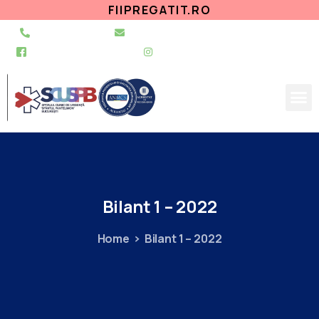
FIIPREGATIT.RO
021 255 49 49
secretariat@urgentapantelimon.ro
@SpitalulPantelimon
@spitalulpantelimonbucuresti
Bilant
1
–
2022
Home
Bilant 1 – 2022