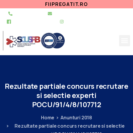
FIIPREGATIT.RO
021 255 49 49
secretariat@urgentapantelimon.ro
@SpitalulPantelimon
@spitalulpantelimonbucuresti
Rezultate
partiale
concurs
recrutare
si
selectie
experti
POCU/91/4/8/107712
Home
Anunturi 2018
Rezultate partiale concurs recrutare si selectie