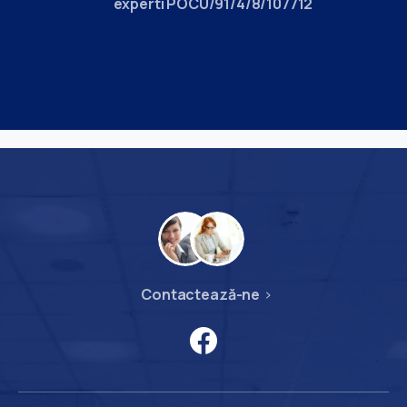
experti POCU/91/4/8/107712
Contactează-ne