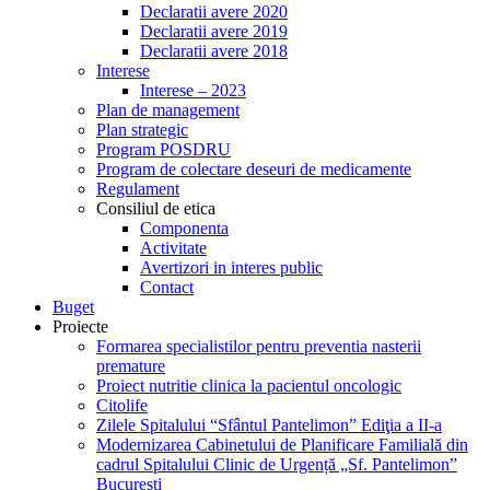
Declaratii avere 2020
Declaratii avere 2019
Declaratii avere 2018
Interese
Interese – 2023
Plan de management
Plan strategic
Program POSDRU
Program de colectare deseuri de medicamente
Regulament
Consiliul de etica
Componenta
Activitate
Avertizori in interes public
Contact
Buget
Proiecte
Formarea specialistilor pentru preventia nasterii
premature
Proiect nutritie clinica la pacientul oncologic
Citolife
Zilele Spitalului “Sfântul Pantelimon” Ediţia a II-a
Modernizarea Cabinetului de Planificare Familială din
cadrul Spitalului Clinic de Urgență „Sf. Pantelimon”
București