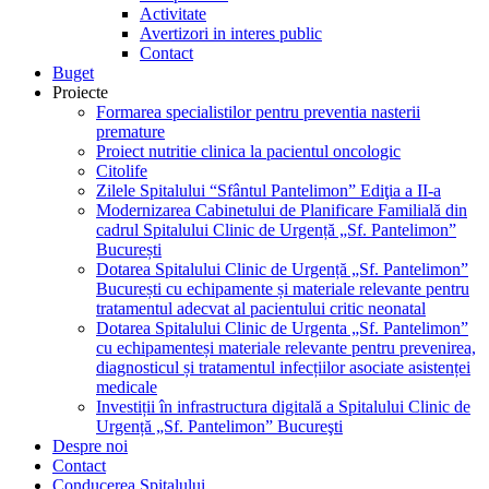
Activitate
Avertizori in interes public
Contact
Buget
Proiecte
Formarea specialistilor pentru preventia nasterii
premature
Proiect nutritie clinica la pacientul oncologic
Citolife
Zilele Spitalului “Sfântul Pantelimon” Ediţia a II-a
Modernizarea Cabinetului de Planificare Familială din
cadrul Spitalului Clinic de Urgență „Sf. Pantelimon”
București
Dotarea Spitalului Clinic de Urgență „Sf. Pantelimon”
București cu echipamente și materiale relevante pentru
tratamentul adecvat al pacientului critic neonatal
Dotarea Spitalului Clinic de Urgenta „Sf. Pantelimon”
cu echipamenteși materiale relevante pentru prevenirea,
diagnosticul și tratamentul infecțiilor asociate asistenței
medicale
Investiții în infrastructura digitală a Spitalului Clinic de
Urgență „Sf. Pantelimon” Bucureşti
Despre noi
Contact
Conducerea Spitalului