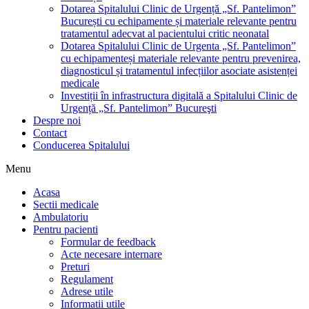
Dotarea Spitalului Clinic de Urgență „Sf. Pantelimon”
București cu echipamente și materiale relevante pentru
tratamentul adecvat al pacientului critic neonatal
Dotarea Spitalului Clinic de Urgenta „Sf. Pantelimon”
cu echipamenteși materiale relevante pentru prevenirea,
diagnosticul și tratamentul infecțiilor asociate asistenței
medicale
Investiții în infrastructura digitală a Spitalului Clinic de
Urgență „Sf. Pantelimon” Bucureşti
Despre noi
Contact
Conducerea Spitalului
Menu
Acasa
Sectii medicale
Ambulatoriu
Pentru pacienti
Formular de feedback
Acte necesare internare
Preturi
Regulament
Adrese utile
Informatii utile