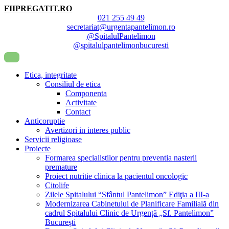
FIIPREGATIT.RO
021 255 49 49
secretariat@urgentapantelimon.ro
@SpitalulPantelimon
@spitalulpantelimonbucuresti
Etica, integritate
Consiliul de etica
Componenta
Activitate
Contact
Anticoruptie
Avertizori in interes public
Servicii religioase
Proiecte
Formarea specialistilor pentru preventia nasterii
premature
Proiect nutritie clinica la pacientul oncologic
Citolife
Zilele Spitalului “Sfântul Pantelimon” Ediţia a III-a
Modernizarea Cabinetului de Planificare Familială din
cadrul Spitalului Clinic de Urgență „Sf. Pantelimon”
București