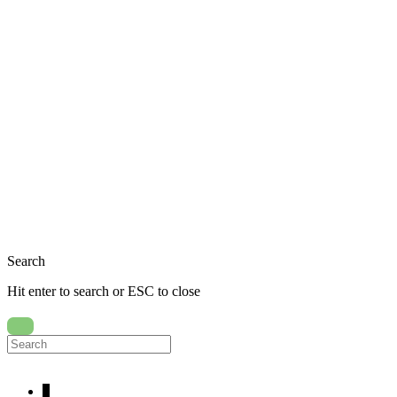
Close
Search
Hit enter to search or ESC to close
Search
for:
↓