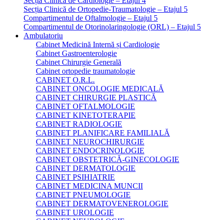
Secția Clinică de Cardiologie – Etajul 4
Secția Clinică de Ortopedie-Traumatologie – Etajul 5
Compartimentul de Oftalmologie – Etajul 5
Compartimentul de Otorinolaringologie (ORL) – Etajul 5
Ambulatoriu
Cabinet Medicină Internă și Cardiologie
Cabinet Gastroenterologie
Cabinet Chirurgie Generală
Cabinet ortopedie traumatologie
CABINET O.R.L.
CABINET ONCOLOGIE MEDICALĂ
CABINET CHIRURGIE PLASTICĂ
CABINET OFTALMOLOGIE
CABINET KINETOTERAPIE
CABINET RADIOLOGIE
CABINET PLANIFICARE FAMILIALĂ
CABINET NEUROCHIRURGIE
CABINET ENDOCRINOLOGIE
CABINET OBSTETRICĂ-GINECOLOGIE
CABINET DERMATOLOGIE
CABINET PSIHIATRIE
CABINET MEDICINA MUNCII
CABINET PNEUMOLOGIE
CABINET DERMATOVENEROLOGIE
CABINET UROLOGIE