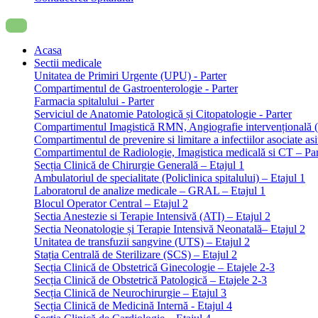
Acasa
Sectii medicale
Unitatea de Primiri Urgente (UPU) - Parter
Compartimentul de Gastroenterologie - Parter
Farmacia spitalului - Parter
Serviciul de Anatomie Patologică și Citopatologie - Parter
Compartimentul Imagistică RMN, Angiografie intervențională 
Compartimentul de prevenire si limitare a infectiilor asociate 
Compartimentul de Radiologie, Imagistica medicală si CT – Part
Secția Clinică de Chirurgie Generală – Etajul 1
Ambulatoriul de specialitate (Policlinica spitalului) – Etajul 1
Laboratorul de analize medicale – GRAL – Etajul 1
Blocul Operator Central – Etajul 2
Sectia Anestezie si Terapie Intensivă (ATI) – Etajul 2
Sectia Neonatologie și Terapie Intensivă Neonatală– Etajul 2
Unitatea de transfuzii sangvine (UTS) – Etajul 2
Stația Centrală de Sterilizare (SCS) – Etajul 2
Secția Clinică de Obstetrică Ginecologie – Etajele 2-3
Secția Clinică de Obstetrică Patologică – Etajele 2-3
Secția Clinică de Neurochirurgie – Etajul 3
Secția Clinică de Medicină Internă - Etajul 4