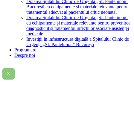
Dotarea Spitalului Clinic de Urgență „Sf. Pantelimon”
București cu echipamente și materiale relevante pentru
tratamentul adecvat al pacientului critic neonatal
Dotarea Spitalului Clinic de Urgenta „Sf. Pantelimon”
cu echipamente și materiale relevante pentru prevenirea,
diagnosticul și tratamentul infecțiilor asociate asistenței
medicale
Investiții în infrastructura digitală a Spitalului Clinic de
Urgență „Sf. Pantelimon” Bucureşti
Programare
Despre noi
X