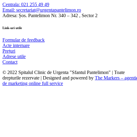
Centrala: 021 255 49 49
Email: secretariat@urgentapantelimon.ro
Adresa: Șos. Pantelimon Nr. 340 – 342 , Sector 2
Link-uri utile
Formular de feedback
Acte internare
Prețuri
Adrese utile
Contact
© 2022 Spitalul Clinic de Urgenta "Sfantul Pantelimon" | Toate
drepturile rezervate | Designed and powered by
The Markers – agenti
de marketing online full service