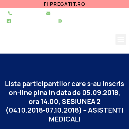
FIIPREGATIT.RO
021 255 49 49
secretariat@urgentapantelimon.ro
@SpitalulPantelimon
@spitalulpantelimonbucuresti
Lista
participantilor
care
s-au
inscris
on-line
pina
in
data
de
05.09.2018,
ora
14.00,
SESIUNEA
2
(04.10.2018-07.10.2018)
–
ASISTENTI
MEDICALI