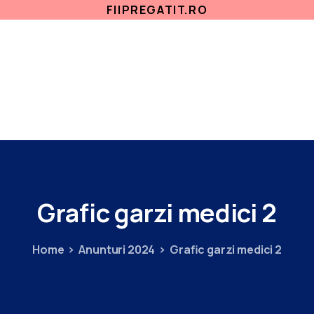
FIIPREGATIT.RO
ETICA, INTEGRITATE
ANTICORUPTIE
ACASA
SECTII MEDICALE
AMBULATORIU
IN
Grafic
garzi
medici
2
Home
Anunturi 2024
Grafic garzi medici 2