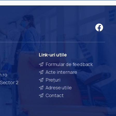
Link-uri
utile
Formular de feedback
Acte internare
n.ro
Prețuri
 Sector 2
Adrese utile
Contact