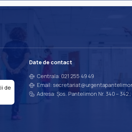
Date
de
contact
Centrala: 021 255 49 49
Email: secretariat@urgentapantelimo
ii de
Adresa: Șos. Pantelimon Nr. 340 – 342 ,