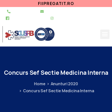
FIIPREGATIT.RO
021 255 49 49
secretariat@urgentapantelimon.ro
@SpitalulPantelimon
@spitalulpantelimonbucuresti
Concurs
Sef
Sectie
Medicina
Interna
Home
Anunturi 2020
Concurs Sef Sectie Medicina Interna