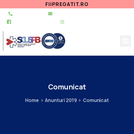
FIIPREGATIT.RO
021 255 49 49
secretariat@urgentapantelimon.ro
@SpitalulPantelimon
@spitalulpantelimonbucuresti
Comunicat
Home
Anunturi 2019
Comunicat