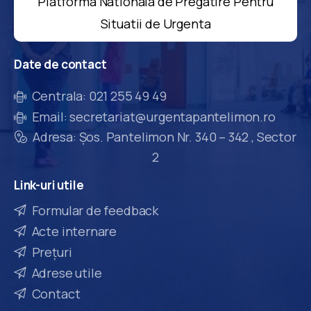
Platforma Nationala de Pregatire Pentru
Situatii de Urgenta
Date
de
contact
Centrala: 021 255 49 49
Email: secretariat@urgentapantelimon.ro
Adresa: Șos. Pantelimon Nr. 340 – 342 , Sector
2
Link-uri
utile
Formular de feedback
Acte internare
Prețuri
Adrese utile
Contact