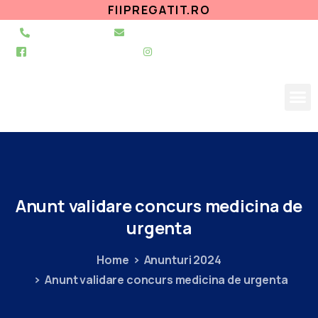
FIIPREGATIT.RO
021 255 49 49
secretariat@urgentapantelimon.ro
@SpitalulPantelimon
@spitalulpantelimonbucuresti
Anunt
validare
concurs
medicina
de
urgenta
Home
Anunturi 2024
Anunt validare concurs medicina de urgenta