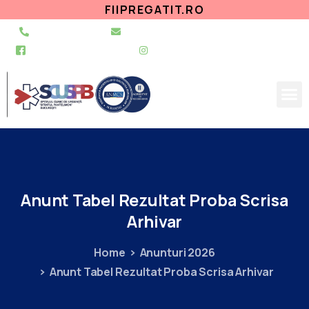
FIIPREGATIT.RO
021 255 49 49
secretariat@urgentapantelimon.ro
@SpitalulPantelimon
@spitalulpantelimonbucuresti
Anunt
Tabel
Rezultat
Proba
Scrisa
Arhivar
Home
Anunturi 2026
Anunt Tabel Rezultat Proba Scrisa Arhivar