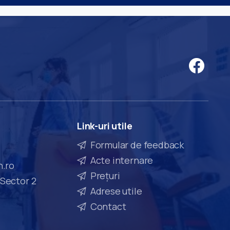
Link-uri
utile
Formular de feedback
Acte internare
n.ro
Prețuri
 Sector 2
Adrese utile
Contact