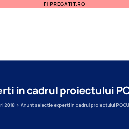
FIIPREGATIT.RO
ETICA, INTEGRITATE
ANTICORUPTIE
ACASA
SECTII MEDICALE
AMBULATORIU
IN
rti
in
cadrul
proiectului
PO
ri 2018
Anunt selectie experti in cadrul proiectului PO