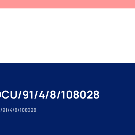
SERVICII RELIGIOASE
PROIECTE
PROGRAMARE
DESPRE NOI
DICATORI
PENTRU PACIENTI
ADMINISTRATIV
BUGET
CONTACT
CONDUCEREA SPITALULUI
CU/91/4/8/108028
CU/91/4/8/108028