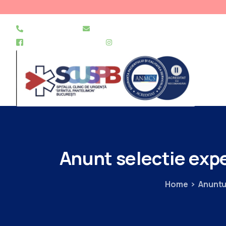
021 255 49 49
secretariat@urgentapantelimon.ro
@SpitalulPantelimon
@spitalulpantelimonbucuresti
Anunt
selectie
expe
Home
Anuntu