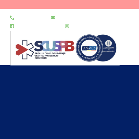
021 255 49 49
secretariat@urgentapantelimon.ro
@SpitalulPantelimon
@spitalulpantelimonbucuresti