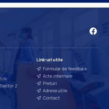
Link-uri
utile
Formular de feedback
Acte internare
n.ro
Prețuri
 Sector 2
Adrese utile
Contact