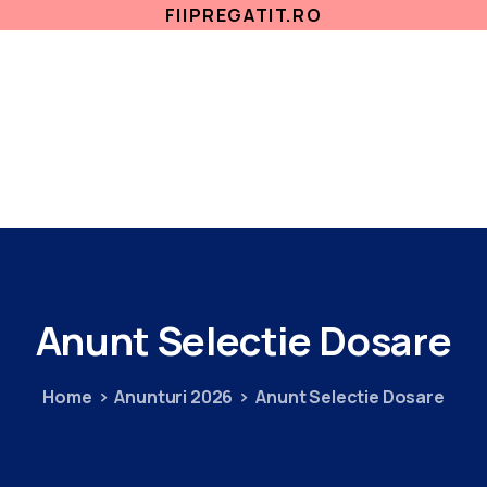
FIIPREGATIT.RO
ETICA, INTEGRITATE
ANTICORUPTIE
ACASA
SECTII MEDICALE
AMBULATORIU
IN
Anunt
Selectie
Dosare
Home
Anunturi 2026
Anunt Selectie Dosare