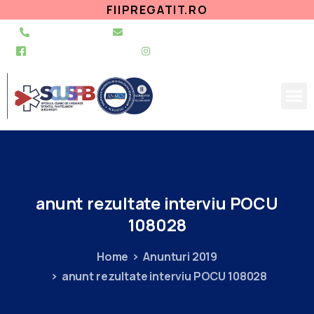
FIIPREGATIT.RO
021 255 49 49
secretariat@urgentapantelimon.ro
@SpitalulPantelimon
@spitalulpantelimonbucuresti
anunt
rezultate
interviu
POCU
108028
Home
Anunturi 2019
anunt rezultate interviu POCU 108028