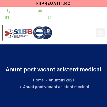
FIIPREGATIT.RO
021 255 49 49
secretariat@urgentapantelimon.ro
@SpitalulPantelimon
@spitalulpantelimonbucuresti
Anunt
post
vacant
asistent
medical
Home
Anunturi 2021
Anunt post vacant asistent medical