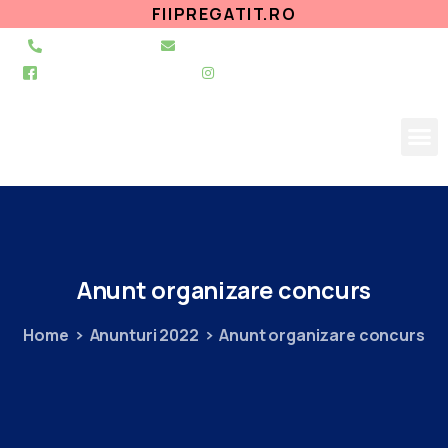
FIIPREGATIT.RO
021 255 49 49
secretariat@urgentapantelimon.ro
@SpitalulPantelimon
@spitalulpantelimonbucuresti
Anunt
organizare
concurs
Home
Anunturi 2022
Anunt organizare concurs