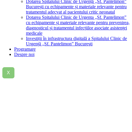
Dotarea Spitalului Clinic de Urgență „Sf. Pantelimon”
București cu echipamente și materiale relevante pentru
tratamentul adecvat al pacientului critic neonatal
Dotarea Spitalului Clinic de Urgenta „Sf. Pantelimon”
cu echipamente și materiale relevante pentru prevenirea,
diagnosticul și tratamentul infecțiilor asociate asistenței
medicale
Investiții în infrastructura digitală a Spitalului Clinic de
Urgență „Sf. Pantelimon” Bucureşti
Programare
Despre noi
X