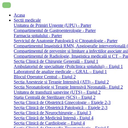
Acasa
Sectii medicale
Unitatea de Primiri Urgente (UPU) - Parter
Compartimentul de Gastroenterologie - Parter
Farmacia spitalului - Parter
Serviciul de Anatomie Patologică și Citopatologie - Parter
Compartimentul Imagistică RMN, Angiografie intervențională 
Compartimentul de prevenire si limitare a infectiilor asociate 
Compartimentul de Radiologie, Imagistica medicală si CT – Part
Secția Clinică de Chirurgie Generală – Etajul 1
Ambulatoriul de specialitate (Policlinica spitalului) – Etajul 1
Laboratorul de analize medicale – GRAL – Etajul 1
Blocul Operator Central – Etajul 2
Sectia Anestezie si Terapie Intensivă (ATI) – Etajul 2
Sectia Neonatologie și Terapie Intensivă Neonatală– Etajul 2
Unitatea de transfuzii sangvine (UTS) – Etajul 2
Stația Centrală de Sterilizare (SCS) – Etajul 2
Secția Clinică de Obstetrică Ginecologie – Etajele 2-3
Secția Clinică de Obstetrică Patologică – Etajele 2-3
Secția Clinică de Neurochirurgie – Etajul 3
Secția Clinică de Medicină Internă - Etajul 4
Secția Clinică de Cardiologie – Etajul 4