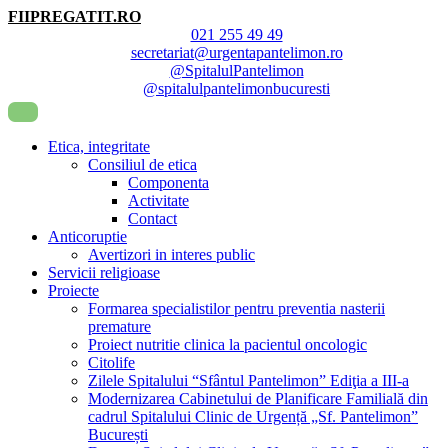
FIIPREGATIT.RO
021 255 49 49
secretariat@urgentapantelimon.ro
@SpitalulPantelimon
@spitalulpantelimonbucuresti
Etica, integritate
Consiliul de etica
Componenta
Activitate
Contact
Anticoruptie
Avertizori in interes public
Servicii religioase
Proiecte
Formarea specialistilor pentru preventia nasterii
premature
Proiect nutritie clinica la pacientul oncologic
Citolife
Zilele Spitalului “Sfântul Pantelimon” Ediţia a III-a
Modernizarea Cabinetului de Planificare Familială din
cadrul Spitalului Clinic de Urgență „Sf. Pantelimon”
București