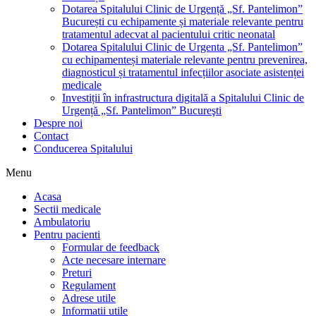
Dotarea Spitalului Clinic de Urgență „Sf. Pantelimon”
București cu echipamente și materiale relevante pentru
tratamentul adecvat al pacientului critic neonatal
Dotarea Spitalului Clinic de Urgenta „Sf. Pantelimon”
cu echipamenteși materiale relevante pentru prevenirea,
diagnosticul și tratamentul infecțiilor asociate asistenței
medicale
Investiții în infrastructura digitală a Spitalului Clinic de
Urgență „Sf. Pantelimon” Bucureşti
Despre noi
Contact
Conducerea Spitalului
Menu
Acasa
Sectii medicale
Ambulatoriu
Pentru pacienti
Formular de feedback
Acte necesare internare
Preturi
Regulament
Adrese utile
Informatii utile