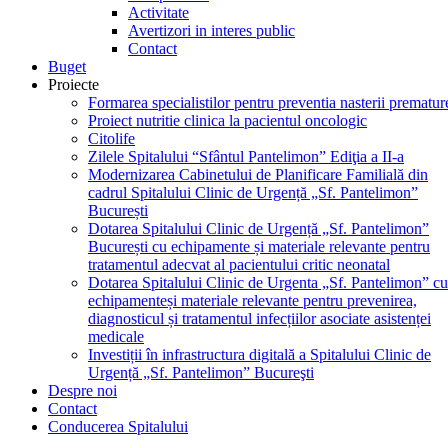
Activitate
Avertizori in interes public
Contact
Buget
Proiecte
Formarea specialistilor pentru preventia nasterii prematur
Proiect nutritie clinica la pacientul oncologic
Citolife
Zilele Spitalului “Sfântul Pantelimon” Ediţia a II-a
Modernizarea Cabinetului de Planificare Familială din
cadrul Spitalului Clinic de Urgență „Sf. Pantelimon”
București
Dotarea Spitalului Clinic de Urgență „Sf. Pantelimon”
București cu echipamente și materiale relevante pentru
tratamentul adecvat al pacientului critic neonatal
Dotarea Spitalului Clinic de Urgenta „Sf. Pantelimon” cu
echipamenteși materiale relevante pentru prevenirea,
diagnosticul și tratamentul infecțiilor asociate asistenței
medicale
Investiții în infrastructura digitală a Spitalului Clinic de
Urgență „Sf. Pantelimon” Bucureşti
Despre noi
Contact
Conducerea Spitalului