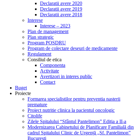
Declaratii avere 2020
Declaratii avere 2019
Declaratii avere 2018
Interese
Interese – 2023
Plan de management
Plan strategic
Program POSDRU
Program de colectare deseuri de medicamente
Regulament
Consiliul de etica
Componenta
Activitate
Avertizori in interes public
Contact
Buget
Proiecte
Formarea specialistilor pentru preventia nasterii
premature
Proiect nutritie clinica la pacientul oncologic
Citolife
Zilele Spitalului “Sfântul Pantelimon” Ediţia a II-a
Modernizarea Cabinetului de Planificare Familială din
cadrul Spitalului Clinic de Urgență „Sf. Pantelimon”
București