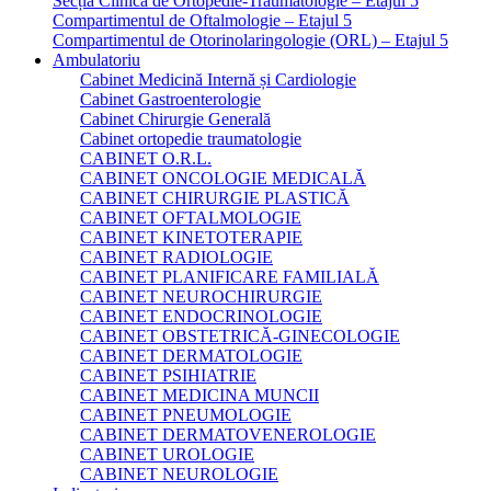
Secția Clinică de Ortopedie-Traumatologie – Etajul 5
Compartimentul de Oftalmologie – Etajul 5
Compartimentul de Otorinolaringologie (ORL) – Etajul 5
Ambulatoriu
Cabinet Medicină Internă și Cardiologie
Cabinet Gastroenterologie
Cabinet Chirurgie Generală
Cabinet ortopedie traumatologie
CABINET O.R.L.
CABINET ONCOLOGIE MEDICALĂ
CABINET CHIRURGIE PLASTICĂ
CABINET OFTALMOLOGIE
CABINET KINETOTERAPIE
CABINET RADIOLOGIE
CABINET PLANIFICARE FAMILIALĂ
CABINET NEUROCHIRURGIE
CABINET ENDOCRINOLOGIE
CABINET OBSTETRICĂ-GINECOLOGIE
CABINET DERMATOLOGIE
CABINET PSIHIATRIE
CABINET MEDICINA MUNCII
CABINET PNEUMOLOGIE
CABINET DERMATOVENEROLOGIE
CABINET UROLOGIE
CABINET NEUROLOGIE