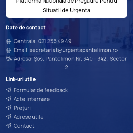
Platforma Nationala de Pregatire Pentru
Situatii de Urgenta
Date
de
contact
Centrala: 021 255 49 49
Email: secretariat@urgentapantelimon.ro
Adresa: Șos. Pantelimon Nr. 340 – 342 , Sector
2
Link-uri
utile
Formular de feedback
Acte internare
Prețuri
Adrese utile
Contact