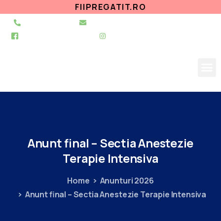
FIIPREGATIT.RO
021 255 49 49
secretariat@urgentapantelimon.ro
@SpitalulPantelimon
@spitalulpantelimonbucuresti
Anunt
final
–
Sectia
Anestezie
Terapie
Intensiva
Home
Anunturi 2026
Anunt final – Sectia Anestezie Terapie Intensiva