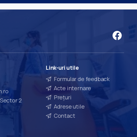
Link-uri
utile
Formular de feedback
Acte internare
n.ro
Prețuri
 Sector 2
Adrese utile
Contact