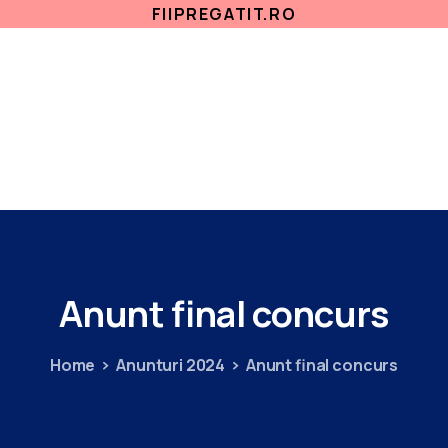
FIIPREGATIT.RO
ETICA, INTEGRITATE
ANTICORUPTIE
ACASA
SECTII MEDICALE
AMBULATORIU
IN
Anunt
final
concurs
Home
Anunturi 2024
Anunt final concurs