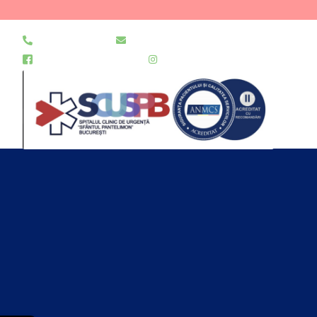
021 255 49 49
secretariat@urgentapantelimon.ro
@SpitalulPantelimon
@spitalulpantelimonbucuresti