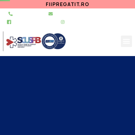
FIIPREGATIT.RO
021 255 49 49
secretariat@urgentapantelimon.ro
@SpitalulPantelimon
@spitalulpantelimonbucuresti