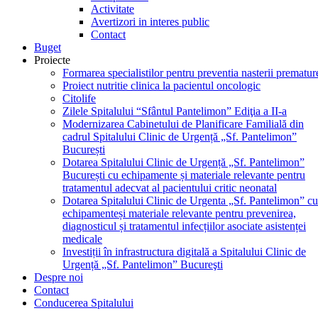
Activitate
Avertizori in interes public
Contact
Buget
Proiecte
Formarea specialistilor pentru preventia nasterii prematur
Proiect nutritie clinica la pacientul oncologic
Citolife
Zilele Spitalului “Sfântul Pantelimon” Ediţia a II-a
Modernizarea Cabinetului de Planificare Familială din
cadrul Spitalului Clinic de Urgență „Sf. Pantelimon”
București
Dotarea Spitalului Clinic de Urgență „Sf. Pantelimon”
București cu echipamente și materiale relevante pentru
tratamentul adecvat al pacientului critic neonatal
Dotarea Spitalului Clinic de Urgenta „Sf. Pantelimon” cu
echipamenteși materiale relevante pentru prevenirea,
diagnosticul și tratamentul infecțiilor asociate asistenței
medicale
Investiții în infrastructura digitală a Spitalului Clinic de
Urgență „Sf. Pantelimon” Bucureşti
Despre noi
Contact
Conducerea Spitalului