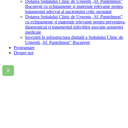
Dotarea Spitalului Clinic de Urgență „Sf. Pantelimon”
București cu echipamente și materiale relevante pentru
tratamentul adecvat al pacientului critic neonatal
Dotarea Spitalului Clinic de Urgenta „Sf. Pantelimon”
cu echipamente și materiale relevante pentru prevenirea,
diagnosticul și tratamentul infecțiilor asociate asistenței
medicale
Investiții în infrastructura digitală a Spitalului Clinic de
Urgență „Sf. Pantelimon” Bucureşti
Programare
Despre noi
X