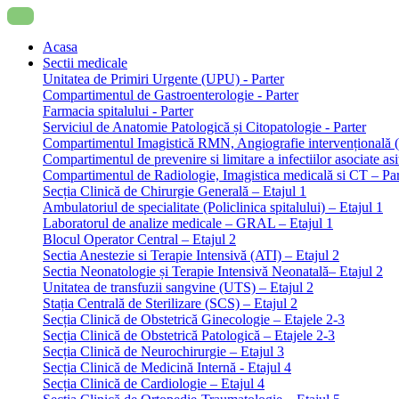
Acasa
Sectii medicale
Unitatea de Primiri Urgente (UPU) - Parter
Compartimentul de Gastroenterologie - Parter
Farmacia spitalului - Parter
Serviciul de Anatomie Patologică și Citopatologie - Parter
Compartimentul Imagistică RMN, Angiografie intervențională 
Compartimentul de prevenire si limitare a infectiilor asociate 
Compartimentul de Radiologie, Imagistica medicală si CT – Part
Secția Clinică de Chirurgie Generală – Etajul 1
Ambulatoriul de specialitate (Policlinica spitalului) – Etajul 1
Laboratorul de analize medicale – GRAL – Etajul 1
Blocul Operator Central – Etajul 2
Sectia Anestezie si Terapie Intensivă (ATI) – Etajul 2
Sectia Neonatologie și Terapie Intensivă Neonatală– Etajul 2
Unitatea de transfuzii sangvine (UTS) – Etajul 2
Stația Centrală de Sterilizare (SCS) – Etajul 2
Secția Clinică de Obstetrică Ginecologie – Etajele 2-3
Secția Clinică de Obstetrică Patologică – Etajele 2-3
Secția Clinică de Neurochirurgie – Etajul 3
Secția Clinică de Medicină Internă - Etajul 4
Secția Clinică de Cardiologie – Etajul 4