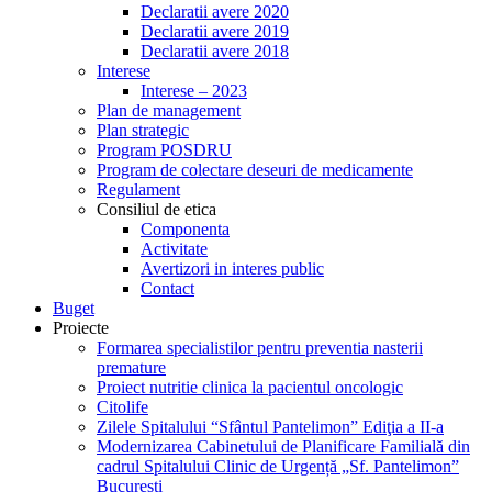
Declaratii avere 2020
Declaratii avere 2019
Declaratii avere 2018
Interese
Interese – 2023
Plan de management
Plan strategic
Program POSDRU
Program de colectare deseuri de medicamente
Regulament
Consiliul de etica
Componenta
Activitate
Avertizori in interes public
Contact
Buget
Proiecte
Formarea specialistilor pentru preventia nasterii
premature
Proiect nutritie clinica la pacientul oncologic
Citolife
Zilele Spitalului “Sfântul Pantelimon” Ediţia a II-a
Modernizarea Cabinetului de Planificare Familială din
cadrul Spitalului Clinic de Urgență „Sf. Pantelimon”
București