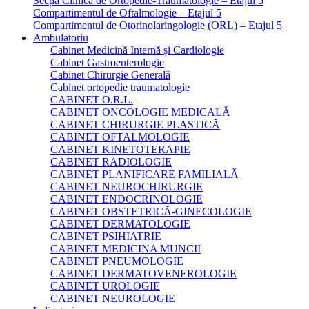
Secția Clinică de Ortopedie-Traumatologie – Etajul 5
Compartimentul de Oftalmologie – Etajul 5
Compartimentul de Otorinolaringologie (ORL) – Etajul 5
Ambulatoriu
Cabinet Medicină Internă și Cardiologie
Cabinet Gastroenterologie
Cabinet Chirurgie Generală
Cabinet ortopedie traumatologie
CABINET O.R.L.
CABINET ONCOLOGIE MEDICALĂ
CABINET CHIRURGIE PLASTICĂ
CABINET OFTALMOLOGIE
CABINET KINETOTERAPIE
CABINET RADIOLOGIE
CABINET PLANIFICARE FAMILIALĂ
CABINET NEUROCHIRURGIE
CABINET ENDOCRINOLOGIE
CABINET OBSTETRICĂ-GINECOLOGIE
CABINET DERMATOLOGIE
CABINET PSIHIATRIE
CABINET MEDICINA MUNCII
CABINET PNEUMOLOGIE
CABINET DERMATOVENEROLOGIE
CABINET UROLOGIE
CABINET NEUROLOGIE