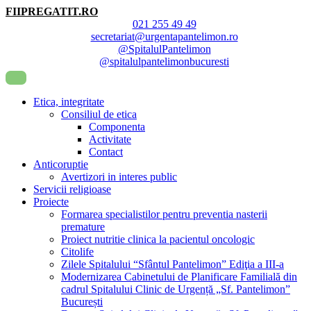
FIIPREGATIT.RO
021 255 49 49
secretariat@urgentapantelimon.ro
@SpitalulPantelimon
@spitalulpantelimonbucuresti
Etica, integritate
Consiliul de etica
Componenta
Activitate
Contact
Anticoruptie
Avertizori in interes public
Servicii religioase
Proiecte
Formarea specialistilor pentru preventia nasterii
premature
Proiect nutritie clinica la pacientul oncologic
Citolife
Zilele Spitalului “Sfântul Pantelimon” Ediţia a III-a
Modernizarea Cabinetului de Planificare Familială din
cadrul Spitalului Clinic de Urgență „Sf. Pantelimon”
București