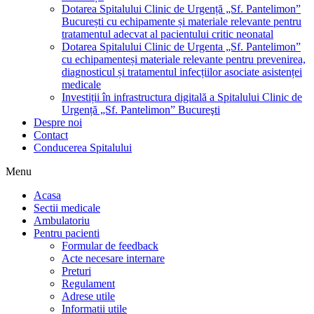
Dotarea Spitalului Clinic de Urgență „Sf. Pantelimon”
București cu echipamente și materiale relevante pentru
tratamentul adecvat al pacientului critic neonatal
Dotarea Spitalului Clinic de Urgenta „Sf. Pantelimon”
cu echipamenteși materiale relevante pentru prevenirea,
diagnosticul și tratamentul infecțiilor asociate asistenței
medicale
Investiții în infrastructura digitală a Spitalului Clinic de
Urgență „Sf. Pantelimon” Bucureşti
Despre noi
Contact
Conducerea Spitalului
Menu
Acasa
Sectii medicale
Ambulatoriu
Pentru pacienti
Formular de feedback
Acte necesare internare
Preturi
Regulament
Adrese utile
Informatii utile